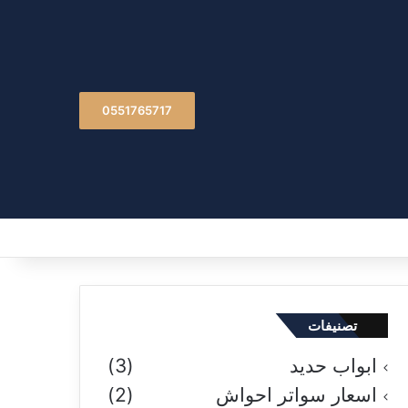
0551765717
تصنيفات
ابواب حديد
(3)
اسعار سواتر احواش
(2)