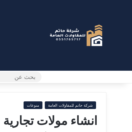
X
فيسبوك
بينتيريست
لينكدإن
يوتيوب
انستقرام
إضافة عمود جانبي
شركة حاتم للمقاولات العامة
منوعات
انشاء مولات تجارية 