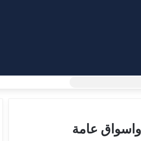
بحث
عن
واسواق عامة