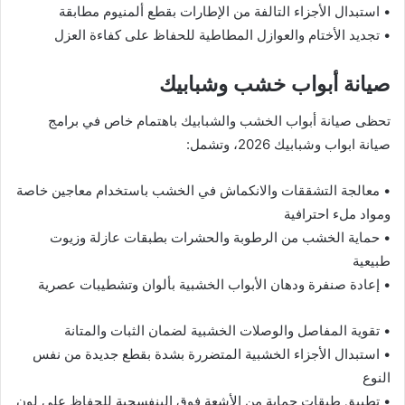
• استبدال الأجزاء التالفة من الإطارات بقطع ألمنيوم مطابقة
• تجديد الأختام والعوازل المطاطية للحفاظ على كفاءة العزل
صيانة أبواب خشب وشبابيك
تحظى صيانة أبواب الخشب والشبابيك باهتمام خاص في برامج
صيانة ابواب وشبابيك 2026، وتشمل:
• معالجة التشققات والانكماش في الخشب باستخدام معاجين خاصة
ومواد ملء احترافية
• حماية الخشب من الرطوبة والحشرات بطبقات عازلة وزيوت
طبيعية
• إعادة صنفرة ودهان الأبواب الخشبية بألوان وتشطيبات عصرية
• تقوية المفاصل والوصلات الخشبية لضمان الثبات والمتانة
• استبدال الأجزاء الخشبية المتضررة بشدة بقطع جديدة من نفس
النوع
• تطبيق طبقات حماية من الأشعة فوق البنفسجية للحفاظ على لون