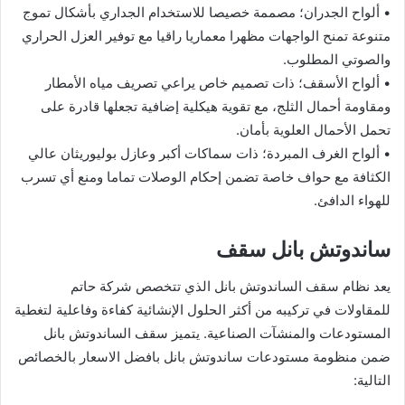
• ألواح الجدران؛ مصممة خصيصا للاستخدام الجداري بأشكال تموج
متنوعة تمنح الواجهات مظهرا معماريا راقيا مع توفير العزل الحراري
والصوتي المطلوب.
• ألواح الأسقف؛ ذات تصميم خاص يراعي تصريف مياه الأمطار
ومقاومة أحمال الثلج، مع تقوية هيكلية إضافية تجعلها قادرة على
تحمل الأحمال العلوية بأمان.
• ألواح الغرف المبردة؛ ذات سماكات أكبر وعازل بوليوريثان عالي
الكثافة مع حواف خاصة تضمن إحكام الوصلات تماما ومنع أي تسرب
للهواء الدافئ.
ساندوتش بانل سقف
يعد نظام سقف الساندوتش بانل الذي تتخصص شركة حاتم
للمقاولات في تركيبه من أكثر الحلول الإنشائية كفاءة وفاعلية لتغطية
المستودعات والمنشآت الصناعية. يتميز سقف الساندوتش بانل
ضمن منظومة مستودعات ساندوتش بانل بافضل الاسعار بالخصائص
التالية: