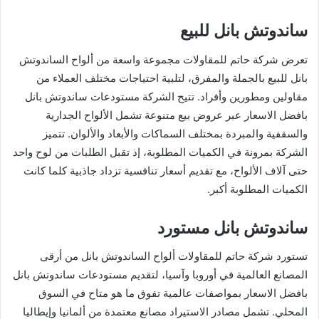
ساندوتش بانل للبيع
تعرض شركة حاتم للمقاولات مجموعة واسعة من ألواح الساندوتش
بانل للبيع بالجملة والمفرق، لتلبية احتياجات مختلف العملاء من
مقاولين ومطورين وأفراد. تتيح الشركة مستودعات ساندوتش بانل
بافضل الاسعار عبر عروض بيع متنوعة تشمل الألواح الجدارية
والسقفية والمبردة بمختلف السماكات والأبعاد والألوان. تتميز
الشركة بمرونة في الكميات المطلوبة، إذ تقبل الطلبات من لوح واحد
حتى آلاف الألواح، مع تقديم أسعار تنافسية تزداد جاذبية كلما كانت
الكميات المطلوبة أكبر.
ساندوتش بانل مستورد
تستورد شركة حاتم للمقاولات ألواح الساندوتش بانل من أرقى
المصانع العالمية في أوروبا وآسيا، لتقديم مستودعات ساندوتش بانل
بافضل الاسعار بمواصفات عالمية تفوق ما هو متاح في السوق
المحلي. تشمل مصادر الاستيراد مصانع معتمدة من ألمانيا وإيطاليا