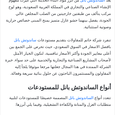
يعد
الساندوتش بانل
من أبرز مواد البناء الحديثة التي غيرت مفهوم
الإنشاء الصناعي والتجاري في المملكة العربية السعودية، وهو لوح
مركب يتألف من طبقتين خارجيتين من الصلب المجلفن عالي
الجودة، يفصل بينهما حشو عازل متميز يمنح المبنى خصائص حرارية
وصوتية استثنائية.
تنفرد شركة حاتم للمقاولات بتقديم مستودعات
ساندوتش بانل
بافضل الاسعار في السوق السعودي، حيث تحرص على الجمع بين
أعلى معايير الجودة وأكثر الأسعار تنافسية، لتكون الخيار الأمثل
لأصحاب المشاريع الصناعية والتجارية والخدمية على حد سواء. خبرة
الشركة الممتدة في هذا المجال جعلتها مرجعا موثوقا يلجأ إليه
المقاولون والمستثمرون الباحثون عن حلول بنائية سريعة وفعالة.
أنواع الساندوتش بانل للمستودعات
تتعدد أنواع
الساندوتش بانل
المصممة خصيصًا للمستودعات لتلبية
متطلبات العزل والمتانة والكفاءة التشغيلية، وفيما يلي أبرزها: