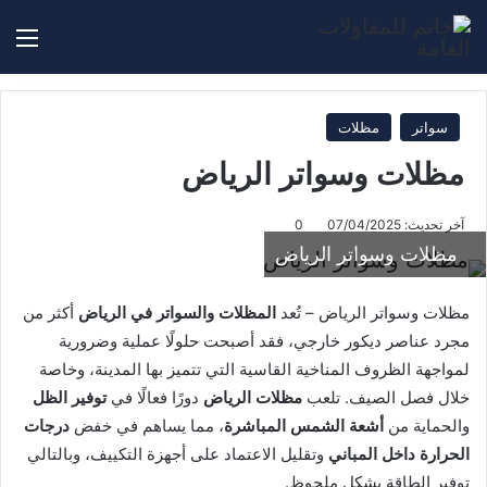
بحث عن
الق
سواتر
مظلات
مظلات وسواتر الرياض
آخر تحديث: 07/04/2025
0
مظلات وسواتر الرياض
مظلات وسواتر الرياض – تُعد
المظلات والسواتر في الرياض
أكثر من
مجرد عناصر ديكور خارجي، فقد أصبحت حلولًا عملية وضرورية
لمواجهة الظروف المناخية القاسية التي تتميز بها المدينة، وخاصة
خلال فصل الصيف. تلعب
مظلات الرياض
دورًا فعالًا في
توفير الظل
والحماية من
أشعة الشمس المباشرة
، مما يساهم في خفض
درجات
الحرارة داخل المباني
وتقليل الاعتماد على أجهزة التكييف، وبالتالي
توفير الطاقة بشكل ملحوظ.