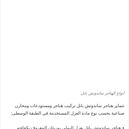
أنواع الهناجر ساندوتش بانل
تتمايز هناجر ساندوتش بانل تركيب هناجر ومستودعات ومخازن
صناعية بحسب نوع مادة العزل المستخدمة في الطبقة الوسطى:
• هناجر ساندوتش بانل بعزل البولي يوريثان المعروف بكفاءته