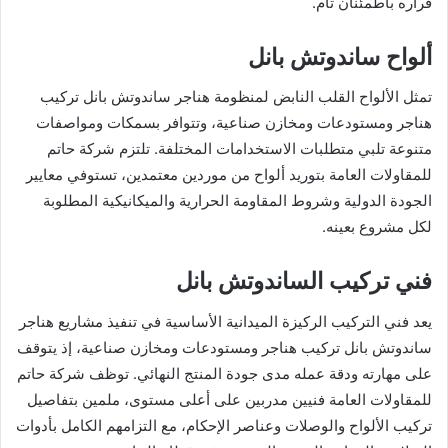
قراره باطمئنان تام.
ألواح ساندوتش بانل
تمثل الألواح القلب النابض لمنظومة هناجر ساندوتش بانل تركيب
هناجر ومستودعات ومخازن صناعية، وتتوافر بسمكات ومواصفات
متنوعة تلبي متطلبات الاستخدامات المختلفة. تلتزم شركة حاتم
للمقاولات العامة بتوريد ألواح من موردين معتمدين، تستوفي معايير
الجودة الدولية وشروط المقاومة الحرارية والميكانيكية المطلوبة
لكل مشروع بعينه.
فني تركيب الساندوتش بانل
يعد فني التركيب الركيزة الميدانية الأساسية في تنفيذ مشاريع هناجر
ساندوتش بانل تركيب هناجر ومستودعات ومخازن صناعية، إذ يتوقف
على مهارته ودقة عمله مدى جودة المنتج النهائي. توظف شركة حاتم
للمقاولات العامة فنيين مدربين على أعلى مستوى، ملمين بتفاصيل
تركيب الألواح والوصلات وعناصر الإحكام، مع التزامهم الكامل بأدوات