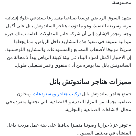
محسوسة.
يشهد السوق الرياضي توسعا صناعيا متسارعا يستدعي حلولا إنشائية
مرنة وسريعة التنفيذ، وهو ما تؤديه هناجر الساندوتش بانل على أكمل
وجه. وتجدر الإشارة إلى أن شركة حاتم للمقاولات العامة تمتلك خبرة
ميدانية عميقة في تنفيذ هذه المشاريع داخل الرياض، مما يجعلها
شريكا موثوقا لأصحاب المصانع والمستودعات والمشاريع اللوجستية.
إن الاختيار الأمثل لمواد البناء في بيئة كبيئة الرياض يبدأ لا محالة من
الساندوتش بانل بما يوفره من أداء متفوق وعمر تشغيلي طويل.
مميزات هناجر ساندوتش بانل
تتمتع هناجر ساندوتش بانل
تركيب هناجر ومستودعات
ومخازن
صناعية بجملة من المزايا التقنية والاقتصادية التي تجعلها متفردة في
مجال الإنشاءات الصناعية والتجارية:
• توفر عزلا حراريا وصوتيا متميزا يحافظ على بيئة عمل مريحة داخل
المنشأة في مختلف الفصول.