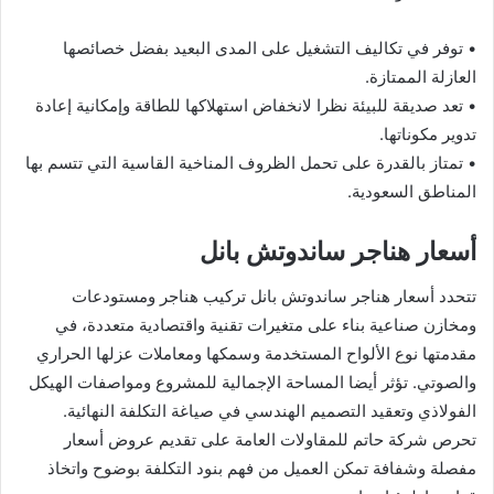
• توفر في تكاليف التشغيل على المدى البعيد بفضل خصائصها
العازلة الممتازة.
• تعد صديقة للبيئة نظرا لانخفاض استهلاكها للطاقة وإمكانية إعادة
تدوير مكوناتها.
• تمتاز بالقدرة على تحمل الظروف المناخية القاسية التي تتسم بها
المناطق السعودية.
أسعار هناجر ساندوتش بانل
تتحدد أسعار هناجر ساندوتش بانل تركيب هناجر ومستودعات
ومخازن صناعية بناء على متغيرات تقنية واقتصادية متعددة، في
مقدمتها نوع الألواح المستخدمة وسمكها ومعاملات عزلها الحراري
والصوتي. تؤثر أيضا المساحة الإجمالية للمشروع ومواصفات الهيكل
الفولاذي وتعقيد التصميم الهندسي في صياغة التكلفة النهائية.
تحرص شركة حاتم للمقاولات العامة على تقديم عروض أسعار
مفصلة وشفافة تمكن العميل من فهم بنود التكلفة بوضوح واتخاذ