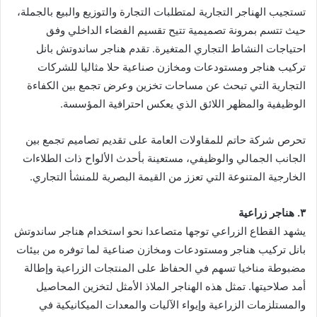
تستجيب الهناجر التجارية لمتطلبات التجارة والتوزيع والبيع بالجملة،
حيث تتسم بمرونة تصميمية تتيح تقسيم الفضاء الداخلي وفق
احتياجات النشاط التجاري المتغيرة. تقدم هناجر ساندوتش بانل
تركيب هناجر ومستودعات ومخازن صناعية حلا مثاليا للشركات
التجارية التي تبحث عن مساحات تخزين وعرض تجمع بين الكفاءة
الوظيفية والمظهر اللائق الذي يعكس احترافية المؤسسة.
تحرص شركة حاتم للمقاولات العامة على تقديم تصاميم تجمع بين
الجانب الجمالي والوظيفي، مستعينة بأحدث الألواح ذات الطلاءات
الخارجية المتنوعة التي تعزز من القيمة البصرية للمنشأ التجاري.
٣. هناجر زراعية
يشهد القطاع الزراعي توجها متصاعدا نحو استخدام هناجر ساندوتش
بانل تركيب هناجر ومستودعات ومخازن صناعية لما توفره من بيئات
مضبوطة مناخيا تسهم في الحفاظ على المنتجات الزراعية وإطالة
أمد صلاحيتها. تمثل هذه الهناجر الملاذ الأمثل لتخزين المحاصيل
والمستلزمات الزراعية وإيواء الآليات والمعدات الميكانيكية في