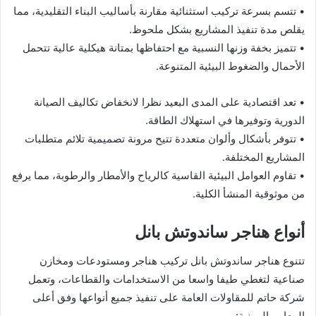
• تتسم بسرعة تركيب استثنائية مقارنة بأساليب البناء التقليدية، مما
يقلص مدة تنفيذ المشاريع بشكل ملحوظ.
• تتميز بخفة وزنها النسبية مع احتفاظها بمتانة هيكلية عالية تتحمل
الأحمال والضغوط البيئية المتنوعة.
• تعد اقتصادية على المدى البعيد نظرا لانخفاض تكاليف الصيانة
الدورية وتوفيرها في استهلاك الطاقة.
• تتوفر بأشكال وألوان متعددة تتيح مرونة تصميمية تلائم متطلبات
المشاريع المختلفة.
• تقاوم العوامل البيئية القاسية كالرياح والأمطار والرطوبة، مما يرفع
من موثوقية المنشأ الكلية.
أنواع هناجر ساندوتش بانل
تتنوع هناجر ساندوتش بانل تركيب هناجر ومستودعات ومخازن
صناعية لتغطي طيفا واسعا من الاستخدامات والقطاعات، وتعمل
شركة حاتم للمقاولات العامة على تنفيذ جميع أنواعها وفق أعلى
المعايير المهنية: