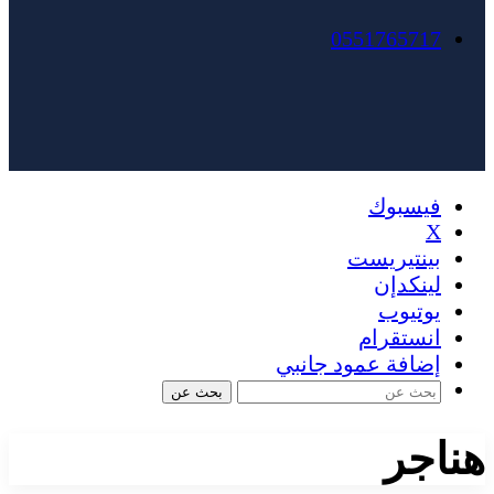
0551765717
فيسبوك
X
بينتيريست
لينكدإن
يوتيوب
انستقرام
إضافة عمود جانبي
بحث عن
هناجر