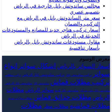
مجالس ساندوتش بانل خارجية في الرياض
بتصميم عصري
سعر متر الساندوتش بانل في الرياض مع
التركيب والضمان
أسعار تركيب هناجر حديد للمصانع والمستودعات
الحديثة في الرياض
مقاول مستودعات ساندوتش بانل بالرياض
بأسعار تنافسية
معرض الوسوم
اشكال سواتر
انواع
اسعار السواتر بالرياض
سواتر
تركيب ساندوتش بانل الرياض
تركيب ساندوتش بانل
تركيب مظلات
تركيب مظلات قماش
ساندوتش بانل الرياض
ساندوتش بانل
مظلات
سواتر الرياض
ساندوتش بانل للبيع
ساندوتش بانل بولي يوريثان
مظلات حدائق قماش
الرياض
مظلات سيارات حديثة
مظلات
مظلات قماشيه
مظلات مطر