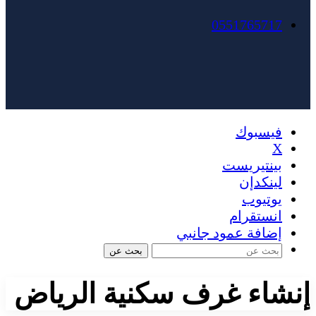
0551765717
فيسبوك
X
بينتيريست
لينكدإن
يوتيوب
انستقرام
إضافة عمود جانبي
بحث عن
إنشاء غرف سكنية الرياض