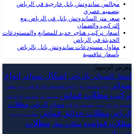
مجالس ساندوتش بانل خارجية في الرياض
بتصميم عصري
سعر متر الساندوتش بانل في الرياض مع
التركيب والضمان
أسعار تركيب هناجر حديد للمصانع والمستودعات
الحديثة في الرياض
مقاول مستودعات ساندوتش بانل بالرياض
بأسعار تنافسية
معرض الوسوم
اشكال سواتر
انواع
اسعار السواتر بالرياض
سواتر
تركيب ساندوتش بانل الرياض
تركيب ساندوتش بانل
تركيب مظلات
تركيب مظلات قماش
ساندوتش بانل الرياض
ساندوتش بانل
مظلات
سواتر الرياض
ساندوتش بانل للبيع
ساندوتش بانل بولي يوريثان
مظلات حدائق قماش
الرياض
مظلات سيارات حديثة
مظلات
مظلات قماشيه
مظلات مطر
وسواتر