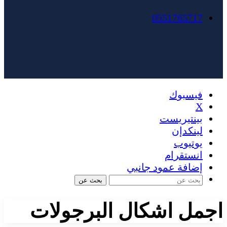
0551765717
فيسبوك
X
بينتيريست
لينكدإن
يوتيوب
انستقرام
إضافة عمود جانبي
بحث عن
اجمل اشكال البرجولات