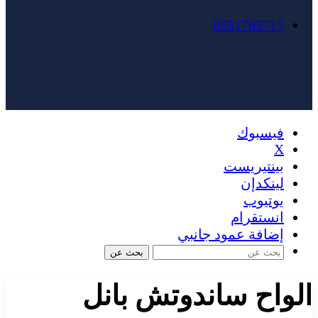
0551765717
فيسبوك
X
بينتيريست
لينكدإن
يوتيوب
انستقرام
إضافة عمود جانبي
بحث عن
الواح ساندوتش بانل