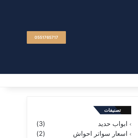
0551765717
تصنيفات
ابواب حديد
(3)
اسعار سواتر احواش
(2)