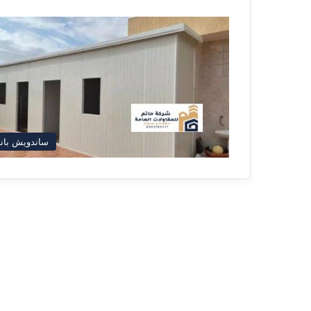
ساندويش بان