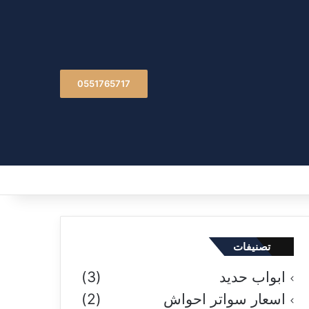
0551765717
تصنيفات
ابواب حديد
(3)
اسعار سواتر احواش
(2)