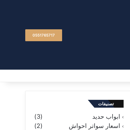
0551765717
تصنيفات
ابواب حديد
(3)
اسعار سواتر احواش
(2)