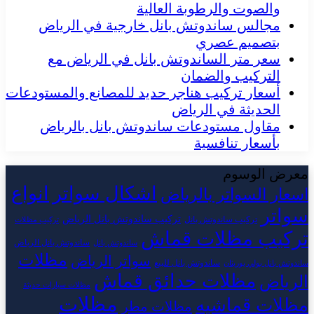
والصوت والرطوبة العالية
مجالس ساندوتش بانل خارجية في الرياض
بتصميم عصري
سعر متر الساندوتش بانل في الرياض مع
التركيب والضمان
أسعار تركيب هناجر حديد للمصانع والمستودعات
الحديثة في الرياض
مقاول مستودعات ساندوتش بانل بالرياض
بأسعار تنافسية
معرض الوسوم
اشكال سواتر
انواع
اسعار السواتر بالرياض
سواتر
تركيب ساندوتش بانل الرياض
تركيب ساندوتش بانل
تركيب مظلات
تركيب مظلات قماش
ساندوتش بانل الرياض
ساندوتش بانل
مظلات
سواتر الرياض
ساندوتش بانل للبيع
ساندوتش بانل بولي يوريثان
مظلات حدائق قماش
الرياض
مظلات سيارات حديثة
مظلات
مظلات قماشيه
مظلات مطر