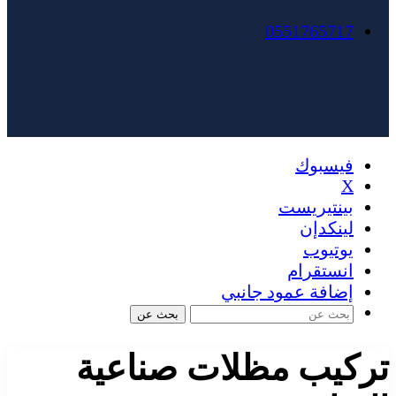
0551765717
فيسبوك
X
بينتيريست
لينكدإن
يوتيوب
انستقرام
إضافة عمود جانبي
بحث عن
تركيب مظلات صناعية