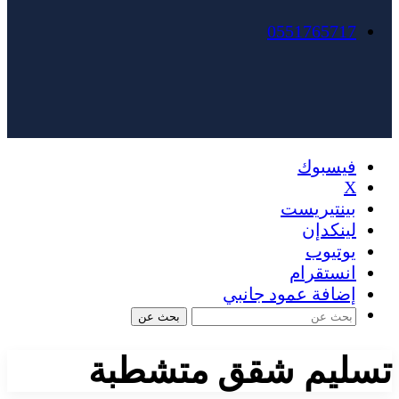
0551765717
فيسبوك
X
بينتيريست
لينكدإن
يوتيوب
انستقرام
إضافة عمود جانبي
بحث عن
تسليم شقق متشطبة