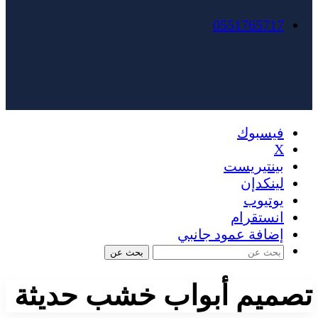
0551765717
فيسبوك
X
بينتيريست
لينكدإن
يوتيوب
انستقرام
إضافة عمود جانبي
بحث عن
تصميم أبواب خشب حديثة