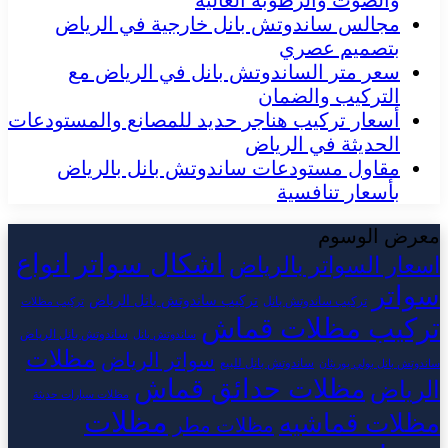
والصوت والرطوبة العالية
مجالس ساندوتش بانل خارجية في الرياض
بتصميم عصري
سعر متر الساندوتش بانل في الرياض مع
التركيب والضمان
أسعار تركيب هناجر حديد للمصانع والمستودعات
الحديثة في الرياض
مقاول مستودعات ساندوتش بانل بالرياض
بأسعار تنافسية
معرض الوسوم
اشكال سواتر
انواع
اسعار السواتر بالرياض
سواتر
تركيب ساندوتش بانل الرياض
تركيب ساندوتش بانل
تركيب مظلات
تركيب مظلات قماش
ساندوتش بانل الرياض
ساندوتش بانل
مظلات
سواتر الرياض
ساندوتش بانل للبيع
ساندوتش بانل بولي يوريثان
مظلات حدائق قماش
الرياض
مظلات سيارات حديثة
مظلات
مظلات قماشيه
مظلات مطر