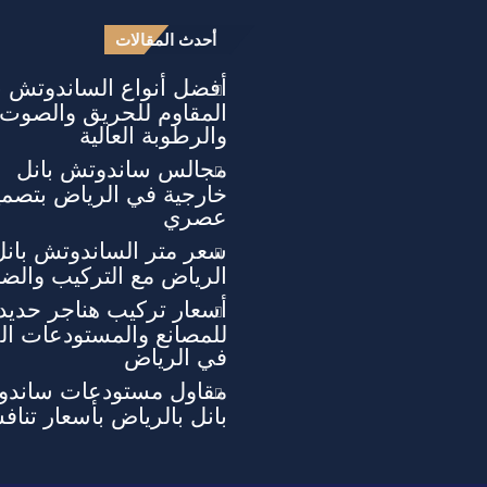
أحدث المقالات
أفضل أنواع الساندوتش ب
المقاوم للحريق والصوت
والرطوبة العالية
مجالس ساندوتش بانل
خارجية في الرياض بتصمي
عصري
سعر متر الساندوتش بان
الرياض مع التركيب والض
أسعار تركيب هناجر حديد
للمصانع والمستودعات الح
في الرياض
مقاول مستودعات ساند
بانل بالرياض بأسعار تناف