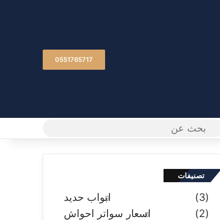
0551765717
م
بحث
فة عمود جانبي
عن
تصنيفات
(3)
ابواب حديد
(2)
اسعار سواتر احواش