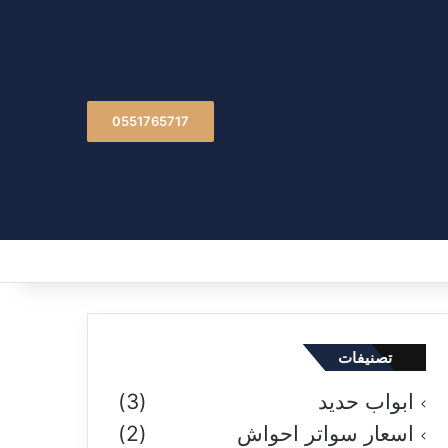
0551765717
تصنيفات
ابواب حديد
(3)
اسعار سواتر احواش
(2)