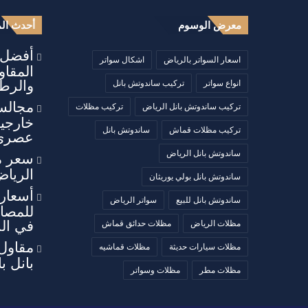
معرض الوسوم
أحدث الم
أفضل أ
اسعار السواتر بالرياض
اشكال سواتر
المقا
والرطو
انواع سواتر
تركيب ساندوتش بانل
مجالس
تركيب ساندوتش بانل الرياض
تركيب مظلات
خارجي
تركيب مظلات قماش
ساندوتش بانل
عصري
ساندوتش بانل الرياض
سعر م
الرياض
ساندوتش بانل بولي يوريثان
أسعار 
ساندوتش بانل للبيع
سواتر الرياض
للمصان
في ال
مظلات الرياض
مظلات حدائق قماش
مقاول
مظلات سيارات حديثة
مظلات قماشيه
بانل ب
مظلات مطر
مظلات وسواتر