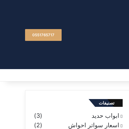
0551765717
تصنيفات
ابواب حديد
(3)
اسعار سواتر احواش
(2)