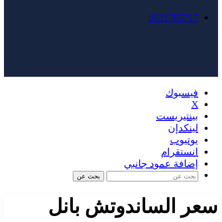
0551765717
فيسبوك
X
بينتيريست
لينكدإن
يوتيوب
انستقرام
إضافة عمود جانبي
بحث عن
سعر الساندوتش بانل