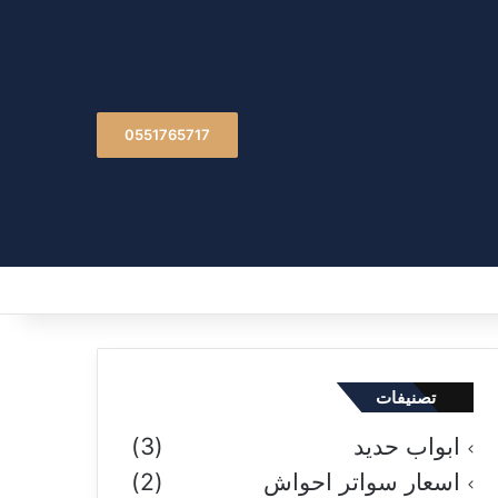
0551765717
تصنيفات
ابواب حديد
(3)
اسعار سواتر احواش
(2)