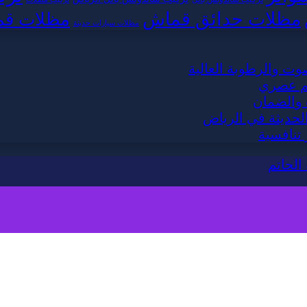
مظلات حدائق قماش
مظلات قم
مظلات سيارات حديثة
وت والرطوبة العالية
يم عصري
 والضمان
لحديثة في الرياض
تنافسية
الحاتم