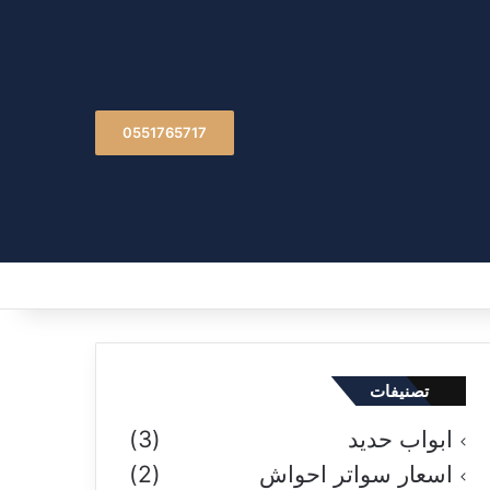
0551765717
تصنيفات
ابواب حديد
(3)
اسعار سواتر احواش
(2)