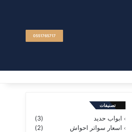
0551765717
تصنيفات
ابواب حديد
(3)
اسعار سواتر احواش
(2)