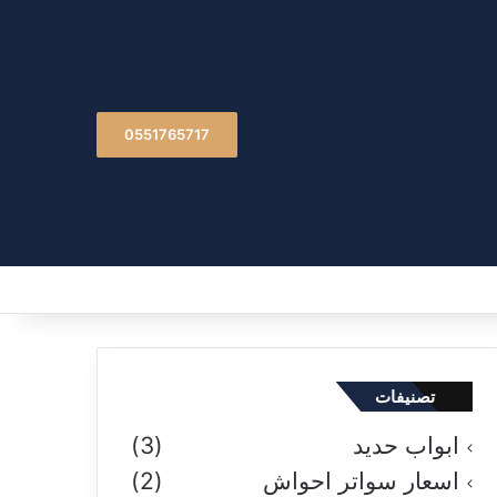
0551765717
تصنيفات
ابواب حديد
(3)
اسعار سواتر احواش
(2)