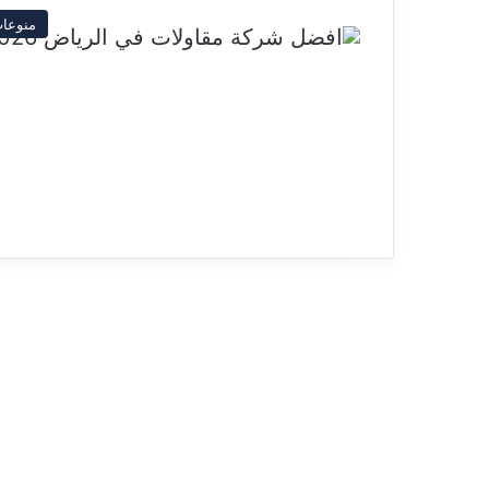
منوعا