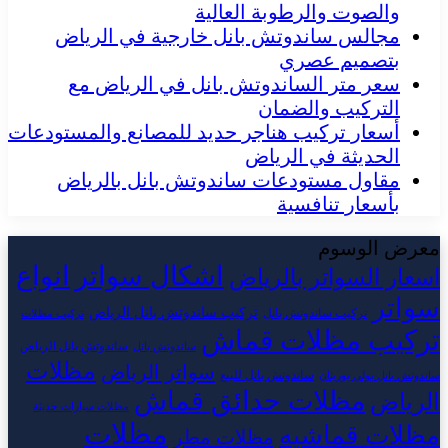
والصوت والرطوبة العالية
مجالس ساندوتش بانل خارجية في الرياض
بتصميم عصري
سعر متر الساندوتش بانل في الرياض مع
التركيب والضمان
أسعار تركيب هناجر حديد للمصانع والمستودعات
الحديثة في الرياض
مقاول مستودعات ساندوتش بانل بالرياض
بأسعار تنافسية
معرض الوسوم
اشكال سواتر
انواع
اسعار السواتر بالرياض
سواتر
تركيب ساندوتش بانل الرياض
تركيب ساندوتش بانل
تركيب مظلات
تركيب مظلات قماش
ساندوتش بانل الرياض
ساندوتش بانل
مظلات
سواتر الرياض
ساندوتش بانل للبيع
ساندوتش بانل بولي يوريثان
مظلات حدائق قماش
الرياض
مظلات سيارات حديثة
مظلات
مظلات قماشيه
مظلات مطر