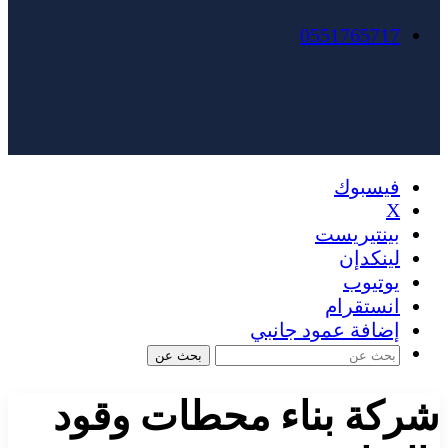
0551765717
فيسبوك
X
بينتيريست
لينكدإن
يوتيوب
انستقرام
إضافة عمود جانبي
بحث عن
شركة بناء محطات وقود