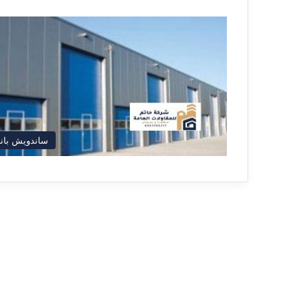
ساندويش بان