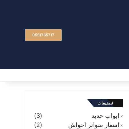
0551765717
تصنيفات
ابواب حديد
(3)
اسعار سواتر احواش
(2)