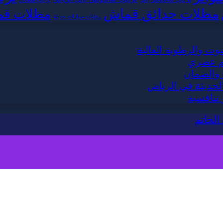
مظلات حدائق قماش
مظلات قم
مظلات سيارات حديثة
وت والرطوبة العالية
يم عصري
 والضمان
لحديثة في الرياض
تنافسية
الحاتم