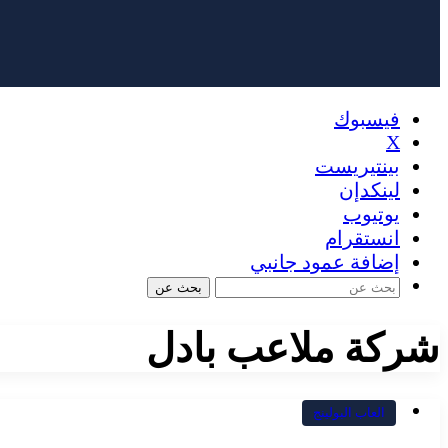
فيسبوك
X
بينتيريست
لينكدإن
يوتيوب
انستقرام
إضافة عمود جانبي
بحث عن
شركة ملاعب بادل
العاب البولينج