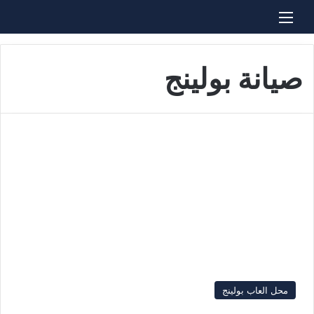
القائمة
بحث عن
صيانة بولينج
محل العاب بولينج