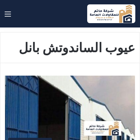
بحث عن
الق
عيوب الساندوتش بانل