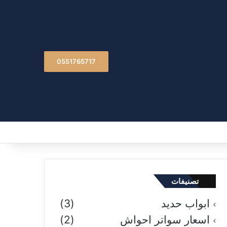
0551765717
تصنيفات
ابواب حديد
(3)
اسعار سواتر احواش
(2)