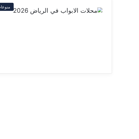
منوعا