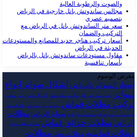
والصوت والرطوبة العالية
مجالس ساندوتش بانل خارجية في الرياض
بتصميم عصري
سعر متر الساندوتش بانل في الرياض مع
التركيب والضمان
أسعار تركيب هناجر حديد للمصانع والمستودعات
الحديثة في الرياض
مقاول مستودعات ساندوتش بانل بالرياض
بأسعار تنافسية
معرض الوسوم
اشكال سواتر
انواع
اسعار السواتر بالرياض
سواتر
تركيب ساندوتش بانل الرياض
تركيب ساندوتش بانل
تركيب مظلات
تركيب مظلات قماش
ساندوتش بانل الرياض
ساندوتش بانل
مظلات
سواتر الرياض
ساندوتش بانل للبيع
ساندوتش بانل بولي يوريثان
مظلات حدائق قماش
الرياض
مظلات سيارات حديثة
مظلات
مظلات قماشيه
مظلات مطر