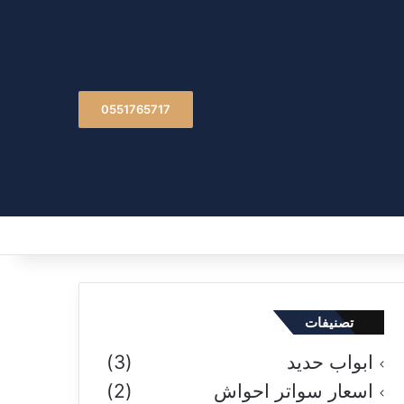
0551765717
تصنيفات
ابواب حديد
(3)
اسعار سواتر احواش
(2)