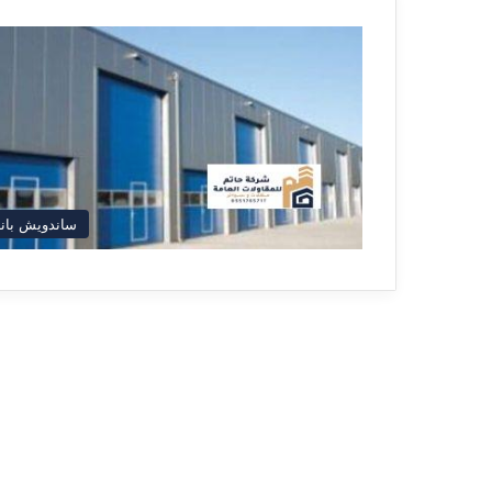
ساندويش بان