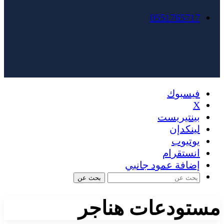
0551765717
فيسبوك
X
بينتيريست
لينكدإن
يوتيوب
انستقرام
إضافة عمود جانبي
بحث عن
مستودعات هناجر