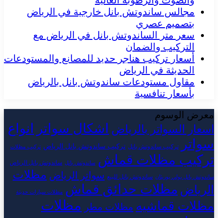
والصوت والرطوبة العالية
مجالس ساندوتش بانل خارجية في الرياض
بتصميم عصري
سعر متر الساندوتش بانل في الرياض مع
التركيب والضمان
أسعار تركيب هناجر حديد للمصانع والمستودعات
الحديثة في الرياض
مقاول مستودعات ساندوتش بانل بالرياض
بأسعار تنافسية
معرض الوسوم
اشكال سواتر
انواع
اسعار السواتر بالرياض
سواتر
تركيب ساندوتش بانل الرياض
تركيب ساندوتش بانل
تركيب مظلات
تركيب مظلات قماش
ساندوتش بانل الرياض
ساندوتش بانل
مظلات
سواتر الرياض
ساندوتش بانل للبيع
ساندوتش بانل بولي يوريثان
مظلات حدائق قماش
الرياض
مظلات سيارات حديثة
مظلات
مظلات قماشيه
مظلات مطر