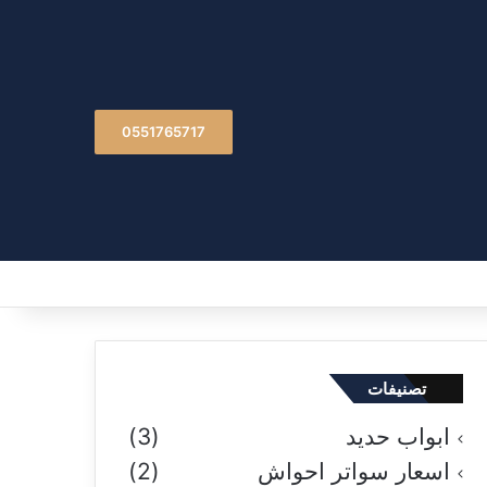
0551765717
تصنيفات
ابواب حديد
(3)
اسعار سواتر احواش
(2)