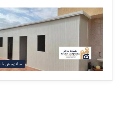
ساندويش بان