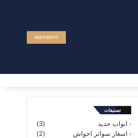
0551765717
تصنيفات
ابواب حديد
(3)
اسعار سواتر احواش
(2)