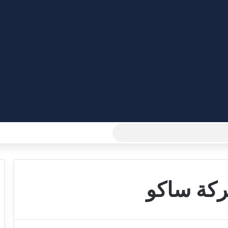
بحث
عن
كة ساكو