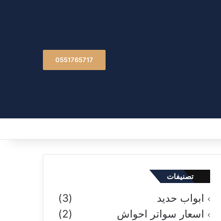
0551765717
تصنيفات
ابواب حديد
(3)
اسعار سواتر احواش
(2)