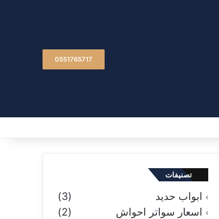
0551765717
تصنيفات
ابواب حديد
(3)
اسعار سواتر احواش
(2)