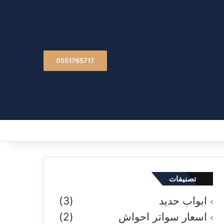
0551765717
تصنيفات
ابواب حديد
(3)
اسعار سواتر احواش
(2)