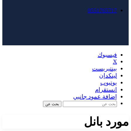
0551765717
فيسبوك
X
بينتيريست
لينكدإن
يوتيوب
انستقرام
إضافة عمود جانبي
بحث عن
مورد بانل