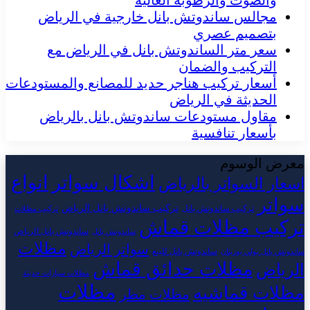
والصوت والرطوبة العالية
مجالس ساندوتش بانل خارجية في الرياض
بتصميم عصري
سعر متر الساندوتش بانل في الرياض مع
التركيب والضمان
أسعار تركيب هناجر حديد للمصانع والمستودعات
الحديثة في الرياض
مقاول مستودعات ساندوتش بانل بالرياض
بأسعار تنافسية
معرض الوسوم
اشكال سواتر
انواع
اسعار السواتر بالرياض
سواتر
تركيب ساندوتش بانل الرياض
تركيب ساندوتش بانل
تركيب مظلات
تركيب مظلات قماش
ساندوتش بانل الرياض
ساندوتش بانل
مظلات
سواتر الرياض
ساندوتش بانل للبيع
ساندوتش بانل بولي يوريثان
مظلات حدائق قماش
الرياض
مظلات سيارات حديثة
مظلات
مظلات قماشيه
مظلات مطر