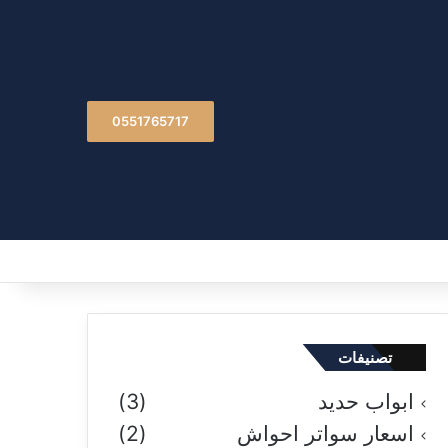
0551765717
تصنيفات
ابواب حديد
(3)
اسعار سواتر احواش
(2)