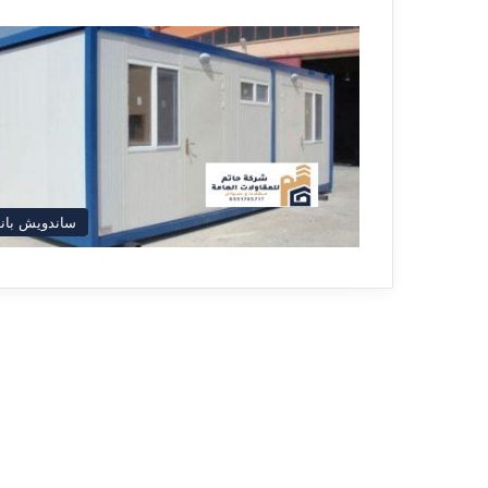
ساندويش بان